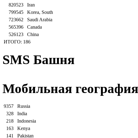
820523
Iran
799545
Korea, South
723662
Saudi Arabia
565396
Canada
526123
China
ИТОГО: 186
SMS Башня
Мобильная географи
9357
Russia
328
India
218
Indonesia
163
Kenya
141
Pakistan