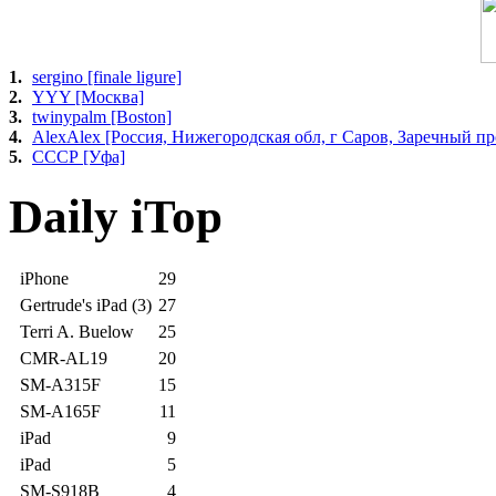
1.
sergino [finale ligure]
2.
YYY [Москва]
3.
twinypalm [Boston]
4.
AlexAlex [Россия, Нижегородская обл, г Саров, Заречный про
5.
СССР [Уфа]
Daily iTop
iPhone
29
Gertrude's iPad (3)
27
Terri A. Buelow
25
CMR-AL19
20
SM-A315F
15
SM-A165F
11
iPad
9
iPad
5
SM-S918B
4